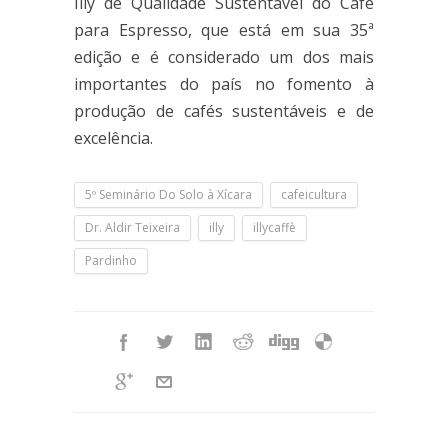
Illy de Qualidade Sustentável do Café
para Espresso, que está em sua 35ª
edição e é considerado um dos mais
importantes do país no fomento à
produção de cafés sustentáveis e de
excelência.
5º Seminário Do Solo à Xícara
cafeicultura
Dr. Aldir Teixeira
illy
illycaffè
Pardinho